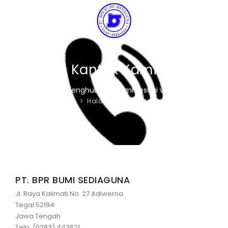
PROFIL
Kantak Kami
PRODUK & LAYANAN
Sialahkan menghubungi kami sesuai waktu kerja
Home
Halaman
Kontak kami
BERITA
GALLERY
LAPORAN
KONTAK
PT. BPR BUMI SEDIAGUNA
Jl. Raya Kalimati No. 27 Adiwerna
WHISTLEBLOWING SYSTEM (WBS)
Tegal 52194
Jawa Tengah
Telp. (0283) 443621